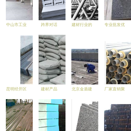
中山市工业
跨界对话
建材行业的
专业批发优
厂房承重检
江苏苏州建
循环之路
质建材产品
测与机械设
筑新型装饰
构建可持续
——东营市
备专项评估
建材EPS线
的建筑材料
广饶县兆利
单位指南
条与烟草行
生态系统
建材厂花砖
业的设计融
系列供应
合与创新启
示
昆明经开区
建材产品
北京金盾建
厂家直销聚
洛羊玖盛建
CE认证 全
材防水公司
氨酯直埋式
材经营部
面解析与建
机械设备展
保温管 产
烟草类产品
筑材料应用
示
品优势与工
展示
指南
程应用详解