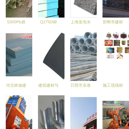
S300Pb易
Q275D材
上海发泡水
邯郸市建材
切削钢板棒
料详解及其
泥保温板
机械设备价
厂家专业订
圆棒市场价
山东专业厂
格一览表及
做非标规
格分析
家，品质之
市场分析
格-【效果
选
图,产品图,
型号图,工
程图】-中
河北林迪建
建筑建材与
日照市东港
施工现场材
国 机械设
材 廊坊聚
机械设备
顺佳机电设
料一揽 详
备
苯乙烯挤塑
现代建筑业
备建筑材料
细清单收藏
板厂的专业
的双翼
供应 慧聪
版
制造与品质
网机械设备
保障
的优质选择