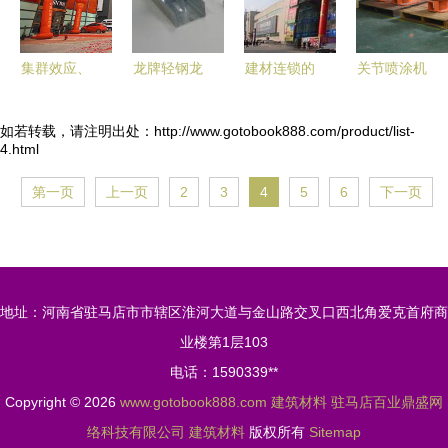
集群效应、
龙牌轻钢龙
建材连锁的
关节喷涂机
统一管理与
骨北京批发
扩张与建材
械手 456轴
市场易旺
产品图片与
市场卖场化
喷漆机器人
如若转载，请注明出处：http://www.gotobook888.com/product/list-
4.html
机械设备行
相册展示
转型
生产厂家与
业的新机遇
设备应用详
第一页
上一页
2
3
4
5
6
下一页
解
地址：河南省驻马店市市辖区淮河大道与金山路交叉口西北角爱克首府商
业楼第1层103
电话：1590339**
Copyright © 2026
www.gotobook888.com
建筑材料
驻马店百业鼎盛网
络科技有限公司
建筑材料
版权所有
Sitemap