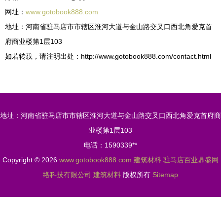
网址：
www.gotobook888.com
地址：河南省驻马店市市辖区淮河大道与金山路交叉口西北角爱克首
府商业楼第1层103
如若转载，请注明出处：http://www.gotobook888.com/contact.html
地址：河南省驻马店市市辖区淮河大道与金山路交叉口西北角爱克首府商
业楼第1层103
电话：1590339**
Copyright © 2026
www.gotobook888.com
建筑材料
驻马店百业鼎盛网
络科技有限公司
建筑材料
版权所有
Sitemap