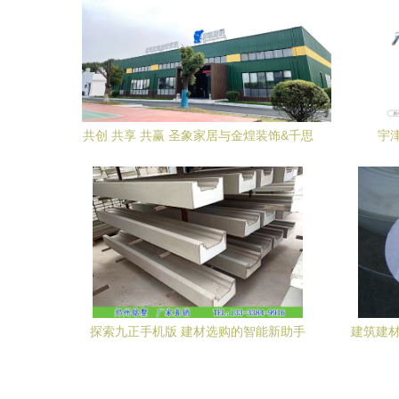
共创 共享 共赢 圣象家居与金煌装饰&千思
宇
装饰签约整装项目战略合作
GB/T
探索九正手机版 建材选购的智能新助手
建筑建材