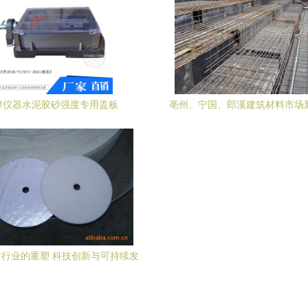
津仪器水泥胶砂强度专用盖板
亳州、宁国、郎溪建筑材料市场
17671-2021标准中国建科院生产水
轧带肋钢筋网片与焊接护网价
泥胶砂强度盖板 整箱(50个)
行业的重塑 科技创新与可持续发
展趋势