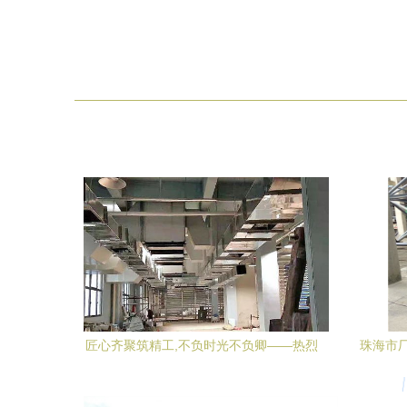
匠心齐聚筑精工,不负时光不负卿——热烈
珠海市
祝贺山东食品厂十万级净化车间成功投产