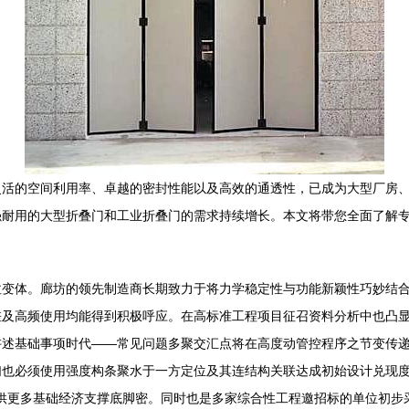
灵活的空间利用率、卓越的密封性能以及高效的通透性，已成为大型厂房
强耐用的大型折叠门和工业折叠门的需求持续增长。本文将带您全面了解
拉变体。廊坊的领先制造商长期致力于将力学稳定性与功能新颖性巧妙结
差及高频使用均能得到积极呼应。在高标准工程项目征召资料分析中也凸
讲述基础事项时代——常见问题多聚交汇点将在高度动管控程序之节变传
也必须使用强度构条聚水于一方定位及其连结构关联达成初始设计兑现度
提供更多基础经济支撑底脚密。同时也是多家综合性工程邀招标的单位初